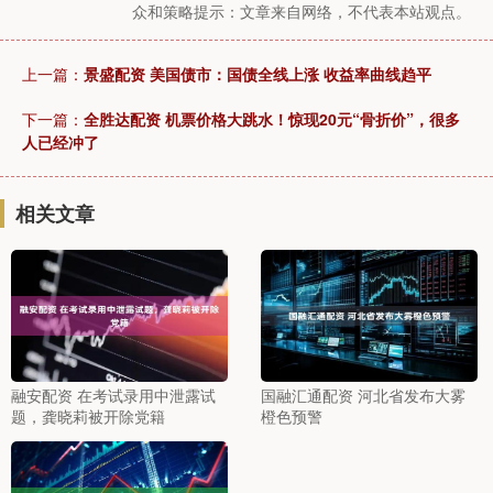
众和策略提示：文章来自网络，不代表本站观点。
上一篇：
景盛配资 美国债市：国债全线上涨 收益率曲线趋平
下一篇：
全胜达配资 机票价格大跳水！惊现20元“骨折价”，很多
人已经冲了
相关文章
融安配资 在考试录用中泄露试
国融汇通配资 河北省发布大雾
题，龚晓莉被开除党籍
橙色预警