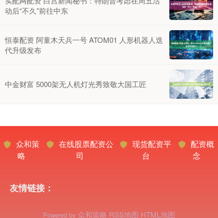
实配网配资 白宫新闻秘书：特朗普考虑在周五活
动后“不久”前往中东
恒泰配资 阿童木天兵一号 ATOM01 人形机器人迭
代升级发布
中金财富 5000架无人机灯光秀致敬大国工匠
众和策
在线股票配资公
现货配资平
配资概
略
司
台
念
友情链接：
众和策略
RSS地图
HTML地图
Powered by