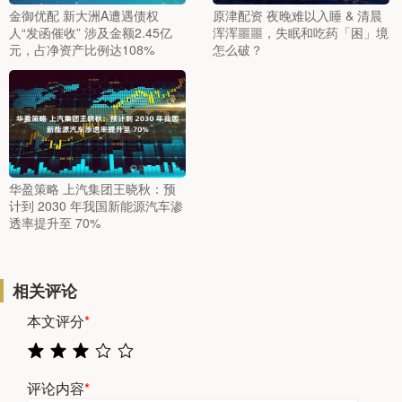
金御优配 新大洲A遭遇债权
原津配资 夜晚难以入睡 & 清晨
人“发函催收” 涉及金额2.45亿
浑浑噩噩，失眠和吃药「困」境
元，占净资产比例达108%
怎么破？
华盈策略 上汽集团王晓秋：预
计到 2030 年我国新能源汽车渗
透率提升至 70%
相关评论
本文评分
*
评论内容
*