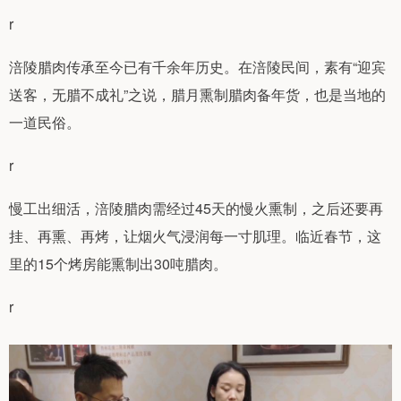
r
涪陵腊肉传承至今已有千余年历史。在涪陵民间，素有“迎宾
送客，无腊不成礼”之说，腊月熏制腊肉备年货，也是当地的
一道民俗。
r
慢工出细活，涪陵腊肉需经过45天的慢火熏制，之后还要再
挂、再熏、再烤，让烟火气浸润每一寸肌理。临近春节，这
里的15个烤房能熏制出30吨腊肉。
r