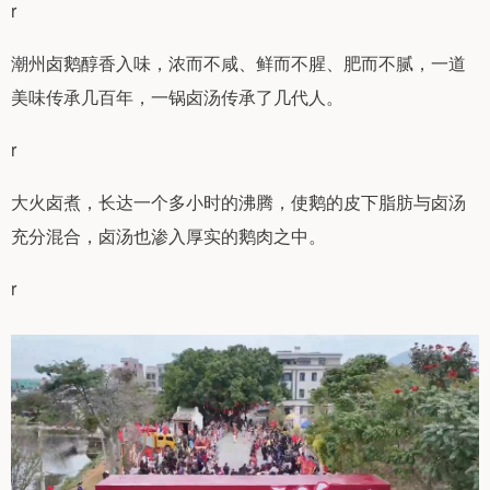
r
潮州卤鹅醇香入味，浓而不咸、鲜而不腥、肥而不腻，一道
美味传承几百年，一锅卤汤传承了几代人。
r
大火卤煮，长达一个多小时的沸腾，使鹅的皮下脂肪与卤汤
充分混合，卤汤也渗入厚实的鹅肉之中。
r