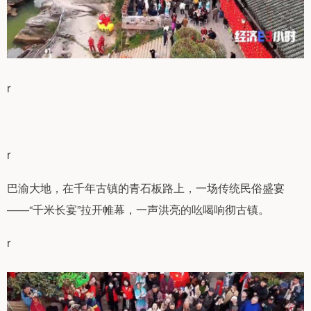
r
r
巴渝大地，在千年古镇的青石板路上，一场传统民俗盛宴
——“千米长宴”拉开帷幕，一声洪亮的吆喝响彻古镇。
r