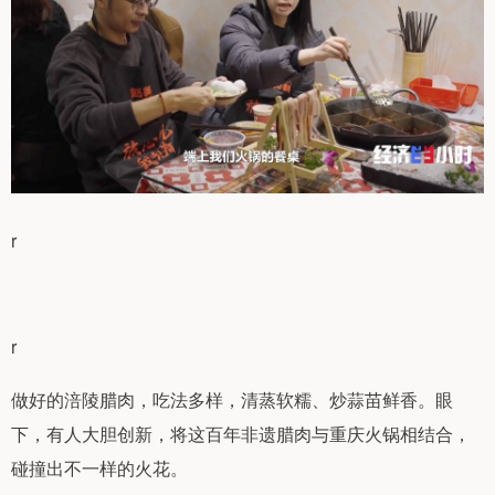
r
r
做好的涪陵腊肉，吃法多样，清蒸软糯、炒蒜苗鲜香。眼
下，有人大胆创新，将这百年非遗腊肉与重庆火锅相结合，
碰撞出不一样的火花。