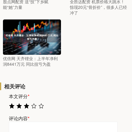
股点网配资 送“技”下乡赋
全胜达配资 机票价格大跳水！
能“她”力量
惊现20元“骨折价”，很多人已经
冲了
优倍网 天齐锂业：上半年净利
润8441万元 同比扭亏为盈
相关评论
本文评分
*
评论内容
*