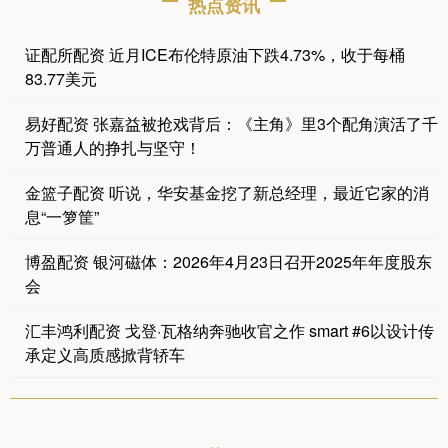
热点资讯
证配所配资 近月ICE布伦特原油下跌4.73%，收于每桶
83.77美元
易好配资 张嘉益被抢戏背后：《主角》里3个配角演活了千
万普通人的挣扎与坚守！
金篮子配资 听说，华安基金挖了新总经理，最近它家的消
息“一箩筐”
博盈配资 银河磁体：2026年4月23日召开2025年年度股东
会
汇丰鸿利配资 戈登·瓦格纳奔驰收官之作 smart #6以设计传
承定义高质感掀背轿车