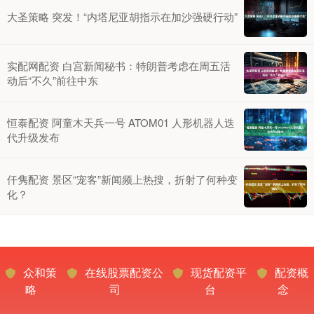
大圣策略 突发！“内塔尼亚胡指示在加沙强硬行动”
实配网配资 白宫新闻秘书：特朗普考虑在周五活
动后“不久”前往中东
恒泰配资 阿童木天兵一号 ATOM01 人形机器人迭
代升级发布
仟隽配资 景区“宠客”新闻频上热搜，折射了何种变
化？
众和策
在线股票配资公
现货配资平
配资概
略
司
台
念