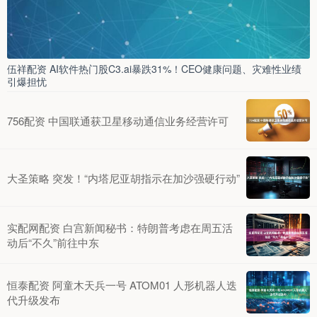
伍祥配资 AI软件热门股C3.ai暴跌31%！CEO健康问题、灾难性业绩
引爆担忧
756配资 中国联通获卫星移动通信业务经营许可
大圣策略 突发！“内塔尼亚胡指示在加沙强硬行动”
实配网配资 白宫新闻秘书：特朗普考虑在周五活
动后“不久”前往中东
恒泰配资 阿童木天兵一号 ATOM01 人形机器人迭
代升级发布