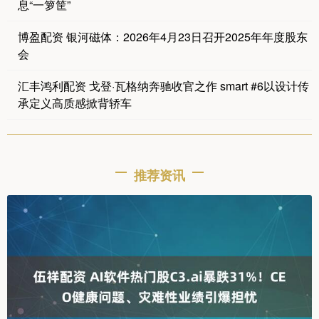
息“一箩筐”
博盈配资 银河磁体：2026年4月23日召开2025年年度股东
会
汇丰鸿利配资 戈登·瓦格纳奔驰收官之作 smart #6以设计传
承定义高质感掀背轿车
推荐资讯