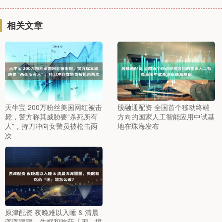
相关文章
天牛宝 200万粉丝美国网红被击
股融通配资 全国首个移动终端
毙，警方称其威胁要“杀死所有
方向的国家人工智能应用中试基
人”，持刀冲向女警员被枪击两
地在珠海发布
次
原津配资 夜晚难以入睡 & 清晨
浑浑噩噩，失眠和吃药「困」境