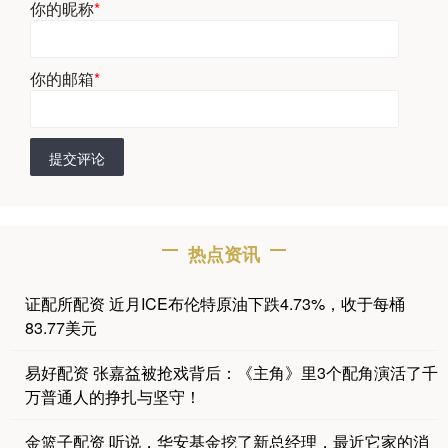
你的昵称
*
你的邮箱
*
提交评论
热点资讯
证配所配资 近月ICE布伦特原油下跌4.73%，收于每桶
83.77美元
易好配资 张嘉益被抢戏背后：《主角》里3个配角演活了千
万普通人的挣扎与坚守！
金篮子配资 听说，华安基金挖了新总经理，最近它家的消