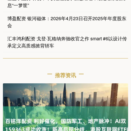
息“一箩筐”
博盈配资 银河磁体：2026年4月23日召开2025年年度股东
会
汇丰鸿利配资 戈登·瓦格纳奔驰收官之作 smart #6以设计传
承定义高质感掀背轿车
推荐资讯