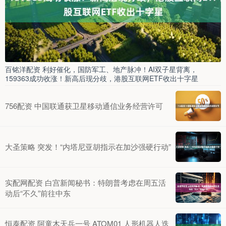
百铭洋配资 利好催化，国防军工、地产脉冲！AI双子星背离，
159363成功收涨！新高后现分歧，港股互联网ETF收出十字星
756配资 中国联通获卫星移动通信业务经营许可
大圣策略 突发！“内塔尼亚胡指示在加沙强硬行动”
实配网配资 白宫新闻秘书：特朗普考虑在周五活
动后“不久”前往中东
恒泰配资 阿童木天兵一号 ATOM01 人形机器人迭