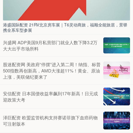
港盛国际配资 21RV北京房车展｜T6灵动商旅，福顺全能旅居，景驿
携全系车型参展
兴盛网 ADP美国9月私营部门就业人数下降3.2万
大大出乎市场所料
股迷配资网 美政府“停摆”进入第二周！纳指、标普
500指数再创新高，AMD大涨超11%！黄金、原油
上涨，美联储纪要来了
安信配资 日本国债收益率飙到17年新高！日元或
迎政策大考
泽巨配资 欧盟监管机构支持赛诺菲旗下血癌药物
可注射版本