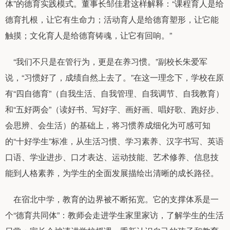
体”的德育实践模式。董事长邹佳君这样解释：“课程育人是给
德育扎根，让它有生命力；活动育人是给德育塑形，让它能
触摸；文化育人是给德育铸魂，让它有回响。”
“我们不只是在管行为，更是在养习惯。”副校长朱爱军
说，“习惯好了，成绩自然上去了。”在这一理念下，学校在原
有“四自德育”（自我生活、自我管理、自我调节、自我教育）
和“五好两会”（读好书、写好字、画好画、唱好歌、跑好步、
会思辨、会生活）的基础上，将习惯养成细化为可感可知
的“十好学生”标准，从生活习惯、学习素养、汉字书写、英语
口语、学业进步、口才表达、运动技能、艺术修养、信息技
能到人格素养，为学生的全面发展描绘出清晰的成长路径。
在宿北中学，教育的边界被不断拓宽。它的支撑体系是一
个“德育共同体”：教师会走进学生家里家访，了解学生的生活