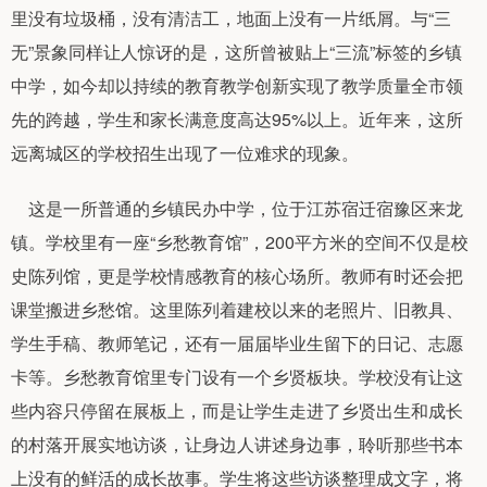
里没有垃圾桶，没有清洁工，地面上没有一片纸屑。与“三
无”景象同样让人惊讶的是，这所曾被贴上“三流”标签的乡镇
中学，如今却以持续的教育教学创新实现了教学质量全市领
先的跨越，学生和家长满意度高达95%以上。近年来，这所
远离城区的学校招生出现了一位难求的现象。
这是一所普通的乡镇民办中学，位于江苏宿迁宿豫区来龙
镇。学校里有一座“乡愁教育馆”，200平方米的空间不仅是校
史陈列馆，更是学校情感教育的核心场所。教师有时还会把
课堂搬进乡愁馆。这里陈列着建校以来的老照片、旧教具、
学生手稿、教师笔记，还有一届届毕业生留下的日记、志愿
卡等。乡愁教育馆里专门设有一个乡贤板块。学校没有让这
些内容只停留在展板上，而是让学生走进了乡贤出生和成长
的村落开展实地访谈，让身边人讲述身边事，聆听那些书本
上没有的鲜活的成长故事。学生将这些访谈整理成文字，将