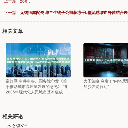
上一篇：没有了
下一篇：
无锡恒鑫配资 华兰生物子公司获冻干b型流感嗜血杆菌结合
相关文章
富灯网 中共中央、国务院印发《关
大圣策略 突发！“内塔尼
于推动城市高质量发展的意见》 到
加沙强硬行动”
2035年现代化人民城市基本建成
相关评论
本文评分
*